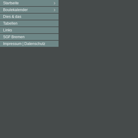
Startseite
Boulekalender
Dies & das
Tabellen
Links
SGF Bremen
Impressum | Datenschutz