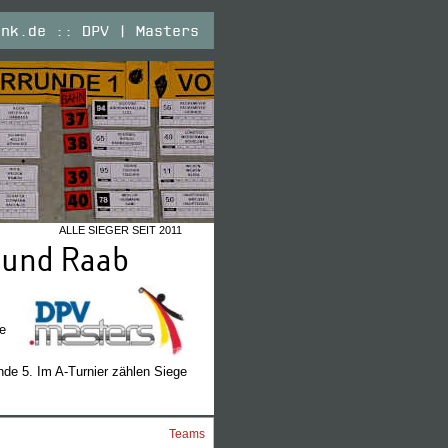
ank.de :: DPV | Masters
ALLE SIEGER SEIT 2011
 und Raab
ie
nde 5. Im A-Turnier zählen Siege
Teams