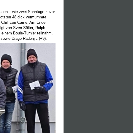
agen – wie zwei Sonntage zuvor
 trotzten 48 dick vermummte
 Chili con Carne. Am Ende
lgt von Sven Sölter, Ralph
n einem Boule-Turnier teilnahm.
 sowie Drago Radonjic (+9).