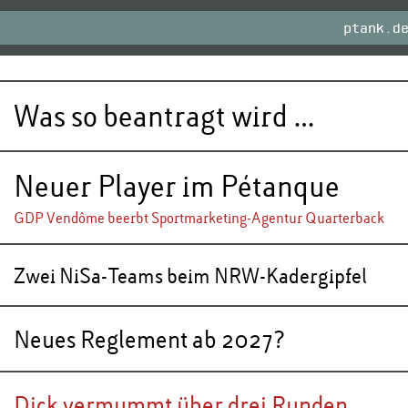
ptank.d
Was so beantragt wird …
Neuer Player im Pétanque
GDP Vendôme beerbt Sportmarketing-Agentur Quarterback
Zwei NiSa-Teams beim NRW-Kadergipfel
Neues Reglement ab 2027?
Dick vermummt über drei Runden