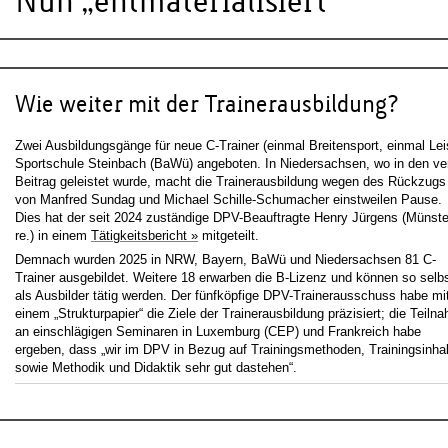
Nun „entmaterialisiert“
Wie weiter mit der Trainerausbildung?
Zwei Ausbildungsgänge für neue C-Trainer (einmal Breitensport, einmal Lei
Sportschule Steinbach (BaWü) angeboten. In Niedersachsen, wo in den ve
Beitrag geleistet wurde, macht die Trainerausbildung wegen
des Rückzugs
von Manfred Sundag und Michael Schille-Schumacher einstweilen Pause.
Dies hat der seit 2024 zuständige DPV-Beauftragte Henry Jürgens (Münste
re.) in einem
Tätigkeitsbericht »
mitgeteilt.
Demnach wurden 2025 in NRW, Bayern, BaWü und Niedersachsen 81 C-
Trainer ausgebildet. Weitere 18 erwarben die B-Lizenz und können so selb
als Ausbilder tätig werden. Der fünfköpfige DPV-Trainerausschuss habe mi
einem „Strukturpapier“ die Ziele der Trainerausbildung präzisiert; die Teiln
an einschlägigen Seminaren in Luxemburg (CEP) und Frankreich habe
ergeben, dass „wir im DPV in Bezug auf Trainingsmethoden, Trainingsinhal
sowie Methodik und Didaktik sehr gut dastehen“.