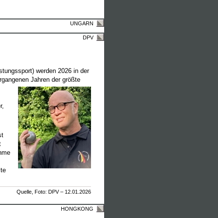
UNGARN
DPV
stungssport) werden 2026 in der
rgangenen Jahren der größte
r,
st
t
ahme
te
Quelle, Foto: DPV – 12.01.2026
HONGKONG