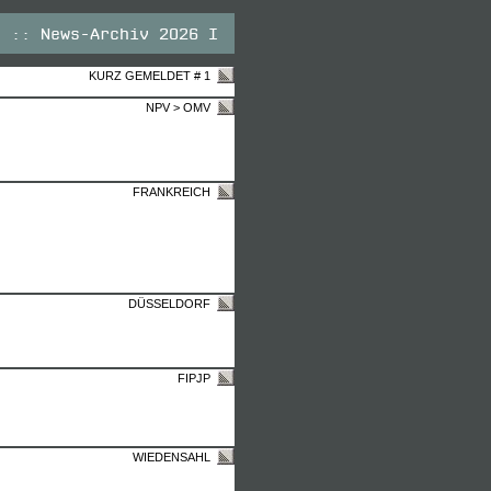
e :: News-Archiv 2026 I
KURZ GEMELDET # 1
NPV > OMV
FRANKREICH
DÜSSELDORF
FIPJP
WIEDENSAHL