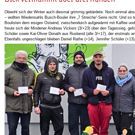
Obwohl sich der Winter auch diesmal grimmig gebärdete: Noch einmal abs
– wollten Wiedensahls Busch-Bouler ihre „7 Streiche“-Serie nicht. Und so
Boulisten dem eisigen Ostwind, zwischendurch aufgewärmt mit Kaffee und
freute sich der Mindener Andreas Vickers (3/+23) über den Tagessieg, gefo
Schüler sowie Kai-Oliver Donath aus Rusbend (alle 3/+17), der erstmals a
Ebenfalls ungeschlagen blieben Daniel Rathe (+14), Jennifer Schüler (+13)