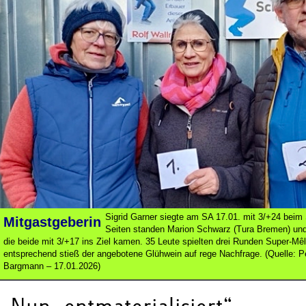
Sigrid Garner siegte am SA 17.01. mit 3/+24 beim 
Mitgastgeberin
Seiten standen Marion Schwarz (Tura Bremen) un
die beide mit 3/+17 ins Ziel kamen. 35 Leute spielten drei Runden Super-M
entsprechend stieß der angebotene Glühwein auf rege Nachfrage. (Quelle: 
Bargmann – 17.01.2026)